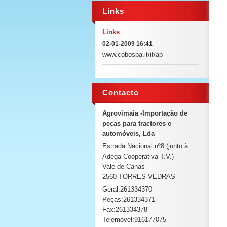
Links
Links
02-01-2009 16:41
www.cobospa.it/it/ap
Contacto
Agrovimaia -Importação de
peças para tractores e
automóveis, Lda
Estrada Nacional nº8 (junto à
Adega Cooperativa T.V.)
Vale de Canas
2560 TORRES VEDRAS
Geral:261334370
Peças:261334371
Fax:261334378
Telemóvel:916177075