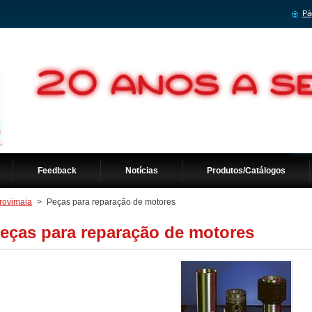
Pág
Feedback
Notícias
Produtos/Catálogos
rovimaia
>
Peças para reparação de motores
eças para reparação de motores